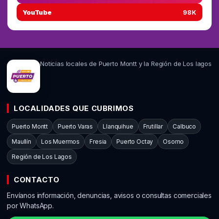
YouTube
98K
Noticias locales de Puerto Montt y la Región de Los lagos
LOCALIDADES QUE CUBRIMOS
Puerto Montt
Puerto Varas
Llanquihue
Frutillar
Calbuco
Maullín
Los Muermos
Fresia
Puerto Octay
Osorno
Región de Los Lagos
CONTACTO
Envíanos información, denuncias, avisos o consultas comerciales
por WhatsApp.