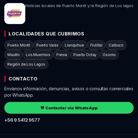
Noticias locales de Puerto Montt y la Región de Los lagos
LOCALIDADES QUE CUBRIMOS
Puerto Montt
Puerto Varas
Llanquihue
Frutillar
Calbuco
Maullín
Los Muermos
Fresia
Puerto Octay
Osorno
Región de Los Lagos
CONTACTO
Envíanos información, denuncias, avisos o consultas comerciales
por WhatsApp.
💬 Contactar vía WhatsApp
+56 9 5412 9577