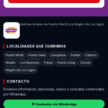
Noticias locales de Puerto Montt y la Región de Los lagos
LOCALIDADES QUE CUBRIMOS
Puerto Montt
Puerto Varas
Llanquihue
Frutillar
Calbuco
Maullín
Los Muermos
Fresia
Puerto Octay
Osorno
Región de Los Lagos
CONTACTO
Envíanos información, denuncias, avisos o consultas comerciales
por WhatsApp.
💬 Contactar vía WhatsApp