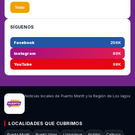
Votar
SÍGUENOS
Facebook
256K
Instagram
89K
YouTube
98K
Noticias locales de Puerto Montt y la Región de Los lagos
LOCALIDADES QUE CUBRIMOS
Puerto Montt
Puerto Varas
Llanquihue
Frutillar
Calbuco