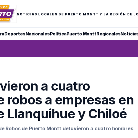
NOTICIAS LOCALES DE PUERTO MONTT Y LA REGIÓN DE L
ra
Deportes
Nacionales
Política
Puerto Montt
Regionales
Noticia
vieron a cuatro
e robos a empresas en
e Llanquihue y Chiloé
 de Robos de Puerto Montt detuvieron a cuatro hombres