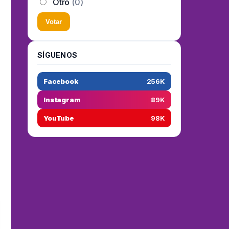
Otro
(0)
Votar
SÍGUENOS
Facebook
256K
Instagram
89K
YouTube
98K