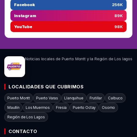
Facebook
256K
Instagram
89K
YouTube
98K
Noticias locales de Puerto Montt y la Región de Los lagos
LOCALIDADES QUE CUBRIMOS
Puerto Montt
Puerto Varas
Llanquihue
Frutillar
Calbuco
Maullín
Los Muermos
Fresia
Puerto Octay
Osorno
Región de Los Lagos
CONTACTO