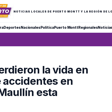
NOTICIAS LOCALES DE PUERTO MONTT Y LA REGIÓN DE L
ra
Deportes
Nacionales
Política
Puerto Montt
Regionales
Noticia
rdieron la vida en
 accidentes en
Maullín esta