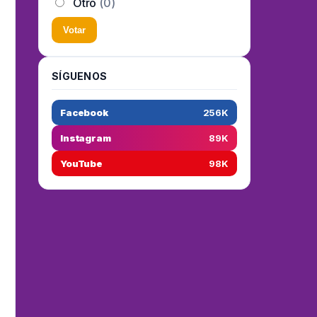
Otro
(0)
Votar
SÍGUENOS
Facebook
256K
Instagram
89K
YouTube
98K