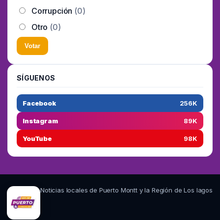
Corrupción
(0)
Otro
(0)
Votar
SÍGUENOS
Facebook
256K
Instagram
89K
YouTube
98K
Noticias locales de Puerto Montt y la Región de Los lagos