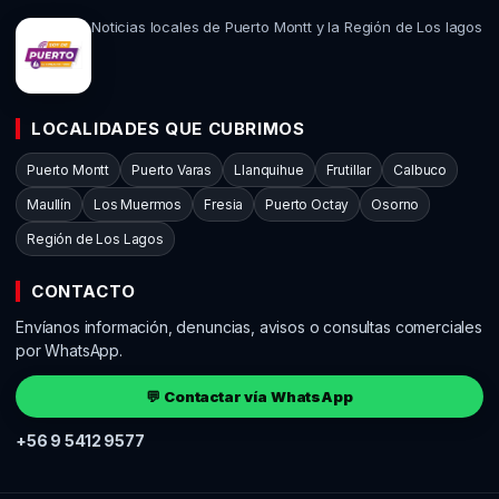
Noticias locales de Puerto Montt y la Región de Los lagos
LOCALIDADES QUE CUBRIMOS
Puerto Montt
Puerto Varas
Llanquihue
Frutillar
Calbuco
Maullín
Los Muermos
Fresia
Puerto Octay
Osorno
Región de Los Lagos
CONTACTO
Envíanos información, denuncias, avisos o consultas comerciales
por WhatsApp.
💬 Contactar vía WhatsApp
+56 9 5412 9577