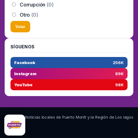
Corrupción
(0)
Otro
(0)
Votar
SÍGUENOS
Facebook
256K
Instagram
89K
YouTube
98K
Noticias locales de Puerto Montt y la Región de Los lagos