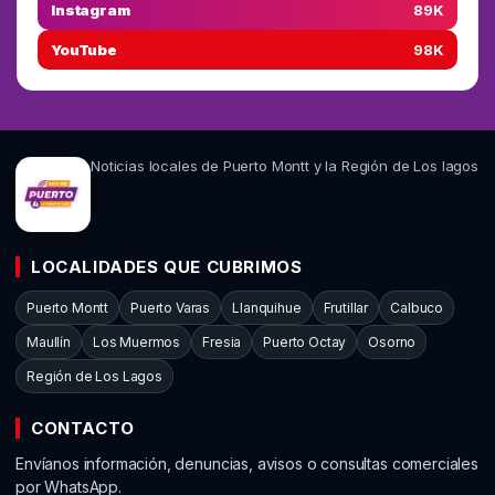
Instagram
89K
YouTube
98K
Noticias locales de Puerto Montt y la Región de Los lagos
LOCALIDADES QUE CUBRIMOS
Puerto Montt
Puerto Varas
Llanquihue
Frutillar
Calbuco
Maullín
Los Muermos
Fresia
Puerto Octay
Osorno
Región de Los Lagos
CONTACTO
Envíanos información, denuncias, avisos o consultas comerciales
por WhatsApp.