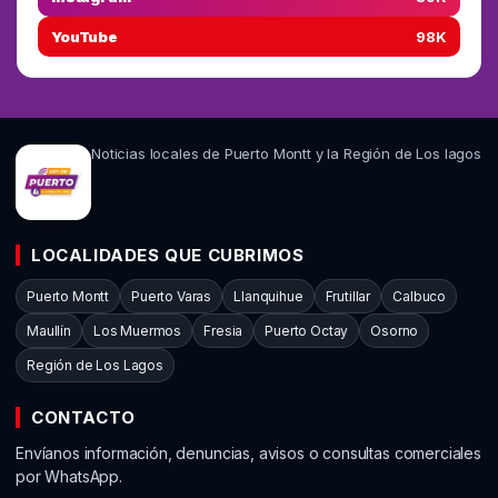
YouTube
98K
Noticias locales de Puerto Montt y la Región de Los lagos
LOCALIDADES QUE CUBRIMOS
Puerto Montt
Puerto Varas
Llanquihue
Frutillar
Calbuco
Maullín
Los Muermos
Fresia
Puerto Octay
Osorno
Región de Los Lagos
CONTACTO
Envíanos información, denuncias, avisos o consultas comerciales
por WhatsApp.