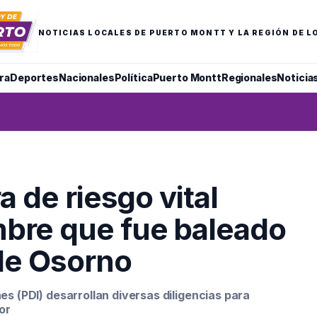
NOTICIAS LOCALES DE PUERTO MONTT Y LA REGIÓN DE L
ra
Deportes
Nacionales
Política
Puerto Montt
Regionales
Noticia
a de riesgo vital
re que fue baleado
 de Osorno
es (PDI) desarrollan diversas diligencias para
or