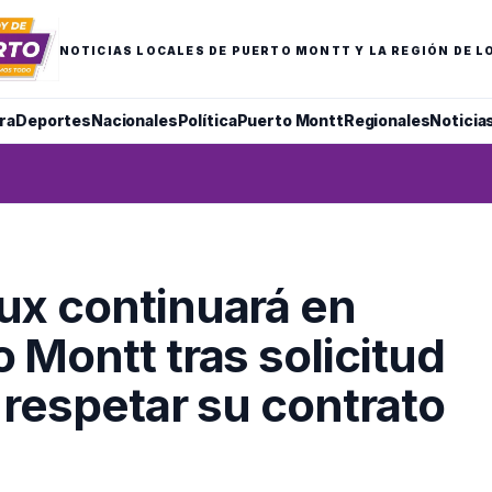
NOTICIAS LOCALES DE PUERTO MONTT Y LA REGIÓN DE L
ra
Deportes
Nacionales
Política
Puerto Montt
Regionales
Noticia
ux continuará en
 Montt tras solicitud
 respetar su contrato