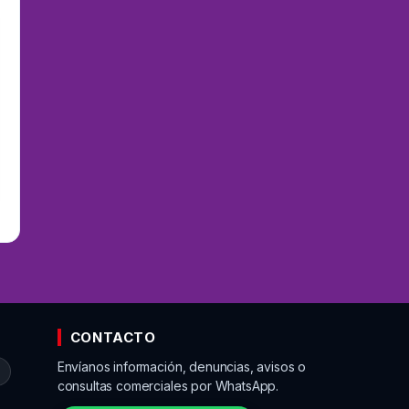
CONTACTO
Envíanos información, denuncias, avisos o
o
consultas comerciales por WhatsApp.