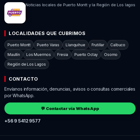
Noticias locales de Puerto Montt y la Región de Los lagos
LOCALIDADES QUE CUBRIMOS
Puerto Montt
Puerto Varas
Llanquihue
Frutillar
Calbuco
Maullín
Los Muermos
Fresia
Puerto Octay
Osorno
Región de Los Lagos
CONTACTO
Envíanos información, denuncias, avisos o consultas comerciales
por WhatsApp.
💬 Contactar vía WhatsApp
+56 9 5412 9577