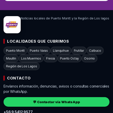
Noticias locales de Puerto Montt y la Región de Los lagos
LOCALIDADES QUE CUBRIMOS
Puerto Montt
Puerto Varas
Llanquihue
Frutillar
Calbuco
Maullín
Los Muermos
Fresia
Puerto Octay
Osorno
Región de Los Lagos
CONTACTO
Envíanos información, denuncias, avisos o consultas comerciales
por WhatsApp.
💬 Contactar vía WhatsApp
+56 9 5412 9577