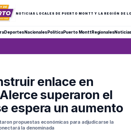
NOTICIAS LOCALES DE PUERTO MONTT Y LA REGIÓN DE L
ra
Deportes
Nacionales
Política
Puerto Montt
Regionales
Noticia
nstruir enlace en
a Alerce superaron el
se espera un aumento
aron propuestas económicas para adjudicarse la
conectará la denominada