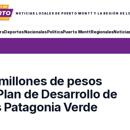
NOTICIAS LOCALES DE PUERTO MONTT Y LA REGIÓN DE L
ra
Deportes
Nacionales
Política
Puerto Montt
Regionales
Noticia
millones de pesos
 Plan de Desarrollo de
 Patagonia Verde