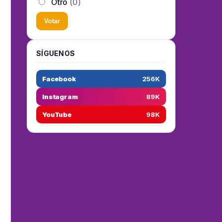
Otro
(0)
Votar
SÍGUENOS
Facebook
256K
Instagram
89K
YouTube
98K