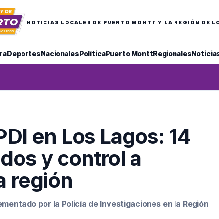
NOTICIAS LOCALES DE PUERTO MONTT Y LA REGIÓN DE L
ra
Deportes
Nacionales
Política
Puerto Montt
Regionales
Noticia
PDI en Los Lagos: 14
dos y control a
a región
ementado por la Policía de Investigaciones en la Región