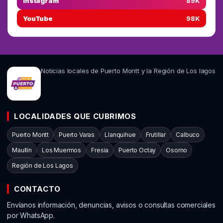
Instagram
89K
YouTube
98K
Noticias locales de Puerto Montt y la Región de Los lagos
LOCALIDADES QUE CUBRIMOS
Puerto Montt
Puerto Varas
Llanquihue
Frutillar
Calbuco
Maullín
Los Muermos
Fresia
Puerto Octay
Osorno
Región de Los Lagos
CONTACTO
Envíanos información, denuncias, avisos o consultas comerciales
por WhatsApp.