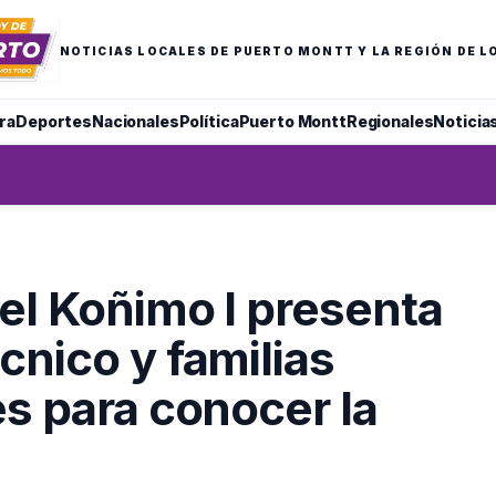
NOTICIAS LOCALES DE PUERTO MONTT Y LA REGIÓN DE L
ra
Deportes
Nacionales
Política
Puerto Montt
Regionales
Noticia
el Koñimo I presenta
cnico y familias
es para conocer la