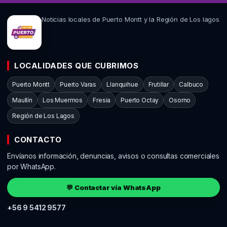
Noticias locales de Puerto Montt y la Región de Los lagos
LOCALIDADES QUE CUBRIMOS
Puerto Montt
Puerto Varas
Llanquihue
Frutillar
Calbuco
Maullín
Los Muermos
Fresia
Puerto Octay
Osorno
Región de Los Lagos
CONTACTO
Envíanos información, denuncias, avisos o consultas comerciales
por WhatsApp.
💬 Contactar vía WhatsApp
+56 9 5412 9577