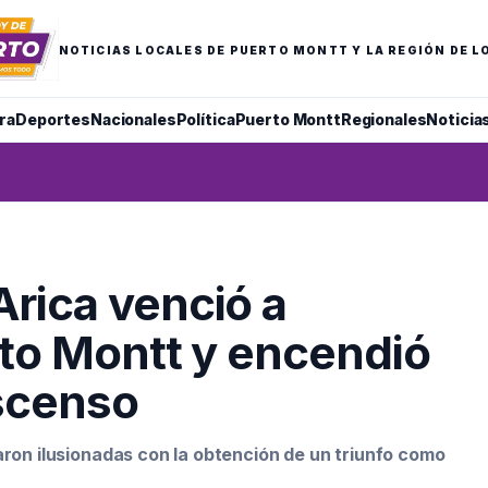
NOTICIAS LOCALES DE PUERTO MONTT Y LA REGIÓN DE L
ra
Deportes
Nacionales
Política
Puerto Montt
Regionales
Noticia
rica venció a
rto Montt y encendió
Ascenso
aron ilusionadas con la obtención de un triunfo como