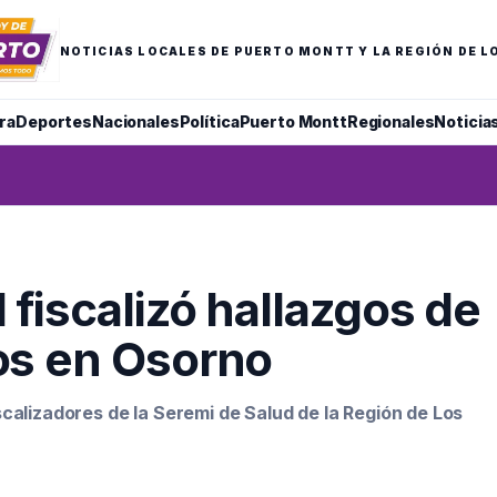
NOTICIAS LOCALES DE PUERTO MONTT Y LA REGIÓN DE L
ra
Deportes
Nacionales
Política
Puerto Montt
Regionales
Noticia
 fiscalizó hallazgos de
os en Osorno
calizadores de la Seremi de Salud de la Región de Los