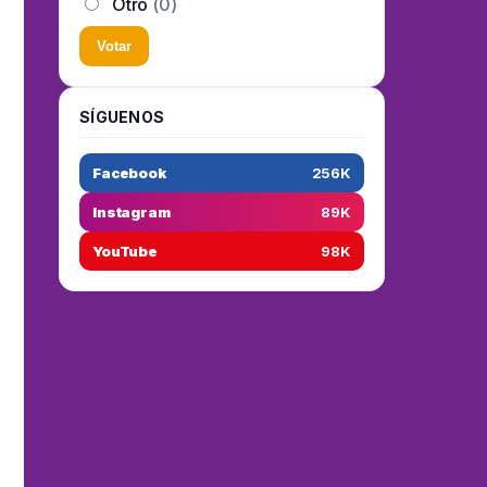
Otro
(0)
Votar
SÍGUENOS
Facebook
256K
Instagram
89K
YouTube
98K