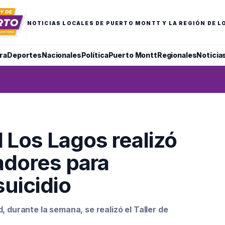
NOTICIAS LOCALES DE PUERTO MONTT Y LA REGIÓN DE L
ra
Deportes
Nacionales
Política
Puerto Montt
Regionales
Noticia
 Los Lagos realizó
nadores para
suicidio
, durante la semana, se realizó el Taller de