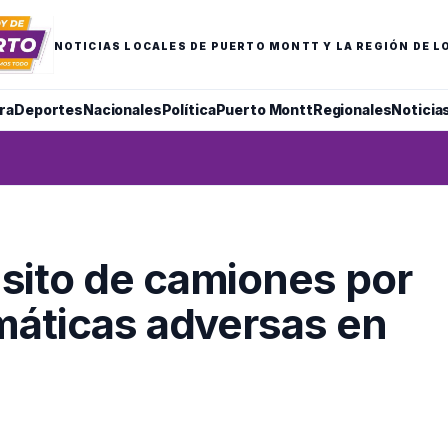
NOTICIAS LOCALES DE PUERTO MONTT Y LA REGIÓN DE L
ra
Deportes
Nacionales
Política
Puerto Montt
Regionales
Noticia
sito de camiones por
máticas adversas en