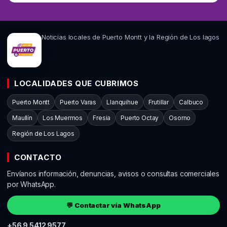
Noticias locales de Puerto Montt y la Región de Los lagos
LOCALIDADES QUE CUBRIMOS
Puerto Montt
Puerto Varas
Llanquihue
Frutillar
Calbuco
Maullín
Los Muermos
Fresia
Puerto Octay
Osorno
Región de Los Lagos
CONTACTO
Envíanos información, denuncias, avisos o consultas comerciales
por WhatsApp.
💬 Contactar vía WhatsApp
+56 9 5412 9577