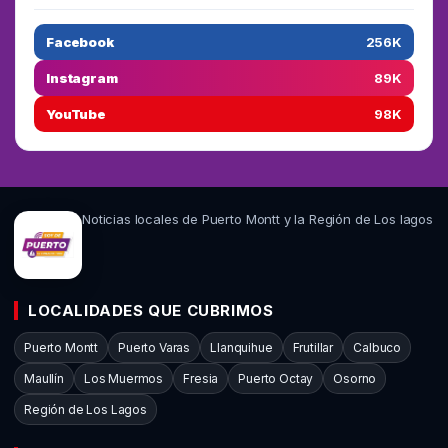
Facebook
256K
Instagram
89K
YouTube
98K
Noticias locales de Puerto Montt y la Región de Los lagos
LOCALIDADES QUE CUBRIMOS
Puerto Montt
Puerto Varas
Llanquihue
Frutillar
Calbuco
Maullín
Los Muermos
Fresia
Puerto Octay
Osorno
Región de Los Lagos