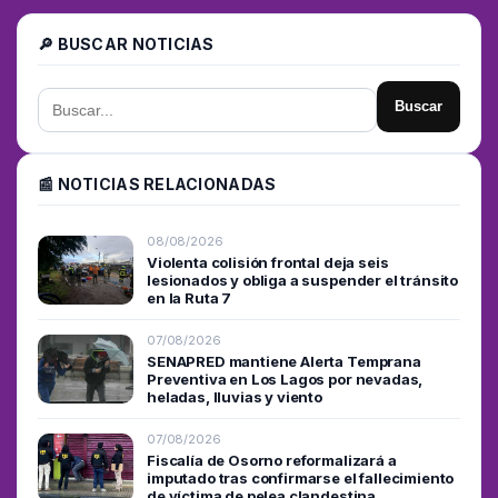
🔎 BUSCAR NOTICIAS
Buscar
📰 NOTICIAS RELACIONADAS
08/08/2026
Violenta colisión frontal deja seis
lesionados y obliga a suspender el tránsito
en la Ruta 7
07/08/2026
SENAPRED mantiene Alerta Temprana
Preventiva en Los Lagos por nevadas,
heladas, lluvias y viento
07/08/2026
Fiscalía de Osorno reformalizará a
imputado tras confirmarse el fallecimiento
de víctima de pelea clandestina