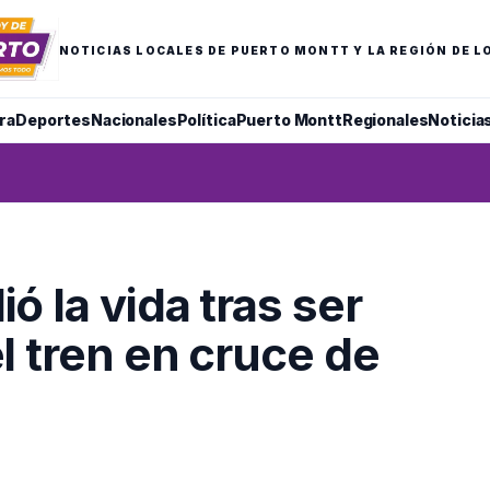
NOTICIAS LOCALES DE PUERTO MONTT Y LA REGIÓN DE L
ra
Deportes
Nacionales
Política
Puerto Montt
Regionales
Noticia
 la vida tras ser
l tren en cruce de