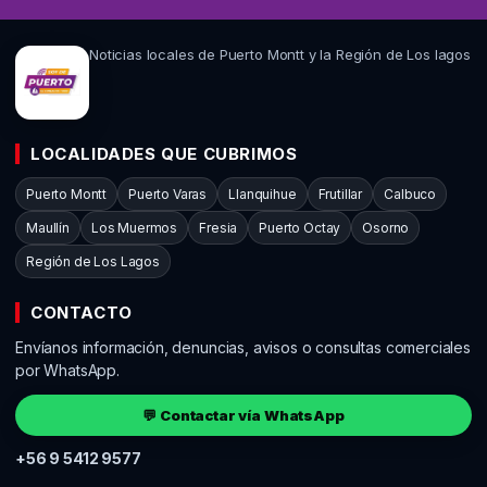
Noticias locales de Puerto Montt y la Región de Los lagos
LOCALIDADES QUE CUBRIMOS
Puerto Montt
Puerto Varas
Llanquihue
Frutillar
Calbuco
Maullín
Los Muermos
Fresia
Puerto Octay
Osorno
Región de Los Lagos
CONTACTO
Envíanos información, denuncias, avisos o consultas comerciales
por WhatsApp.
💬 Contactar vía WhatsApp
+56 9 5412 9577