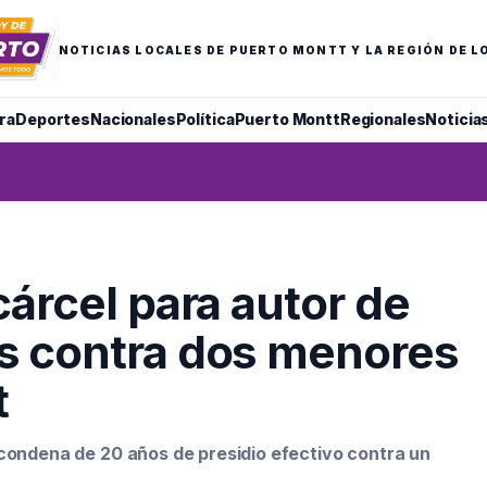
NOTICIAS LOCALES DE PUERTO MONTT Y LA REGIÓN DE L
ra
Deportes
Nacionales
Política
Puerto Montt
Regionales
Noticia
cárcel para autor de
s contra dos menores
t
 condena de 20 años de presidio efectivo contra un