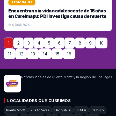
REGIONALES
Encuentran sin vida a adolescente de 15 años
en Carelmapu: PDI investiga causa de muerte
📅 04/08/2026
1
2
3
4
5
6
7
8
9
10
11
12
13
14
15
16
Noticias locales de Puerto Montt y la Región de Los lagos
LOCALIDADES QUE CUBRIMOS
Puerto Montt
Puerto Varas
Llanquihue
Frutillar
Calbuco