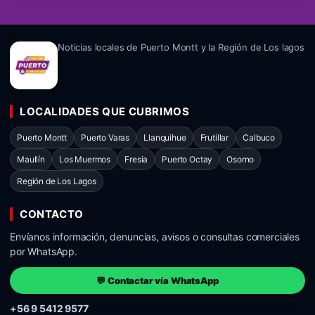
Noticias locales de Puerto Montt y la Región de Los lagos
LOCALIDADES QUE CUBRIMOS
Puerto Montt
Puerto Varas
Llanquihue
Frutillar
Calbuco
Maullín
Los Muermos
Fresia
Puerto Octay
Osorno
Región de Los Lagos
CONTACTO
Envíanos información, denuncias, avisos o consultas comerciales
por WhatsApp.
💬 Contactar vía WhatsApp
+56 9 5412 9577