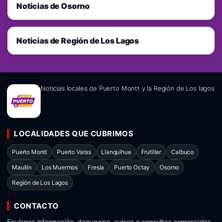
Noticias de Osorno
Noticias de Región de Los Lagos
Noticias locales de Puerto Montt y la Región de Los lagos
LOCALIDADES QUE CUBRIMOS
Puerto Montt
Puerto Varas
Llanquihue
Frutillar
Calbuco
Maullín
Los Muermos
Fresia
Puerto Octay
Osorno
Región de Los Lagos
CONTACTO
Envíanos información, denuncias, avisos o consultas comerciales