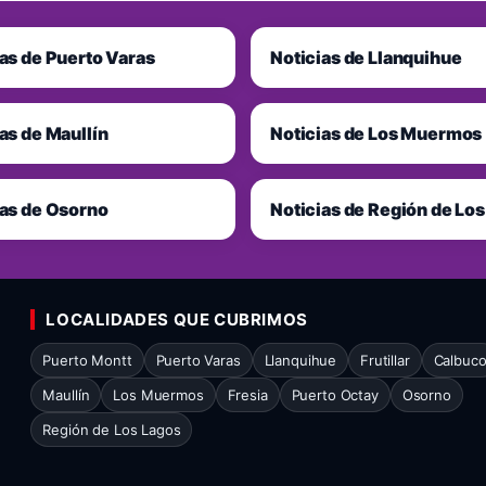
as de Puerto Varas
Noticias de Llanquihue
as de Maullín
Noticias de Los Muermos
ias de Osorno
Noticias de Región de Lo
LOCALIDADES QUE CUBRIMOS
Puerto Montt
Puerto Varas
Llanquihue
Frutillar
Calbuc
Maullín
Los Muermos
Fresia
Puerto Octay
Osorno
Región de Los Lagos