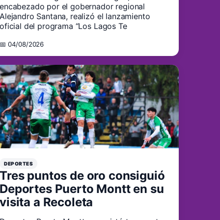
encabezado por el gobernador regional
Alejandro Santana, realizó el lanzamiento
oficial del programa “Los Lagos Te
📅 04/08/2026
DEPORTES
Tres puntos de oro consiguió
Deportes Puerto Montt en su
visita a Recoleta