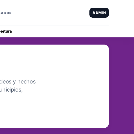
ADMIN
 LAGOS
ertura
videos y hechos
unicipios,