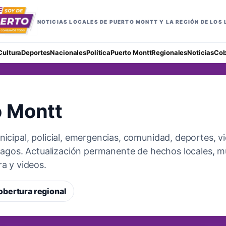
NOTICIAS LOCALES DE PUERTO MONTT Y LA REGIÓN DE LOS
Cultura
Deportes
Nacionales
Política
Puerto Montt
Regionales
Noticias
Cob
o Montt
nicipal, policial, emergencias, comunidad, deportes, 
 Lagos. Actualización permanente de hechos locales, m
a y videos.
obertura regional