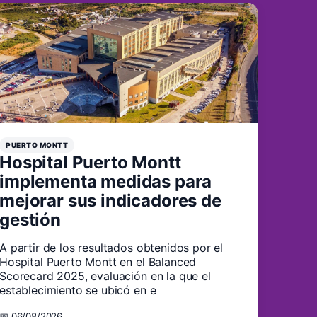
PUERTO MONTT
Hospital Puerto Montt
implementa medidas para
mejorar sus indicadores de
gestión
A partir de los resultados obtenidos por el
Hospital Puerto Montt en el Balanced
Scorecard 2025, evaluación en la que el
establecimiento se ubicó en e
📅 06/08/2026